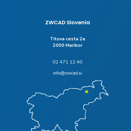
ZWCAD Slovenia
Titova cesta 2a
2000 Maribor
02 471 12 40
info@zwcad.si