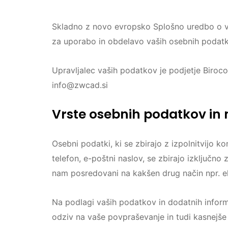
Skladno z novo evropsko Splošno uredbo o va
za uporabo in obdelavo vaših osebnih podatk
Upravljalec vaših podatkov je podjetje Biroc
info@zwcad.si
Vrste osebnih podatkov i
Osebni podatki, ki se zbirajo z izpolnitvijo k
telefon, e-poštni naslov, se zbirajo izključn
nam posredovani na kakšen drug način npr. e
Na podlagi vaših podatkov in dodatnih inform
odziv na vaše povpraševanje in tudi kasnejše