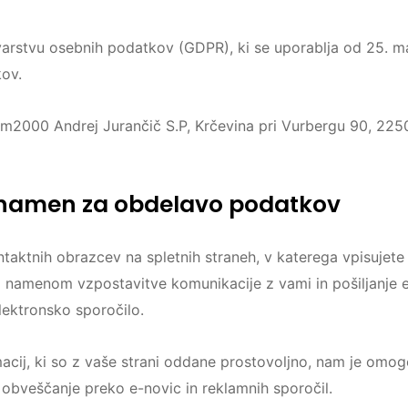
rstvu osebnih podatkov (GDPR), ki se uporablja od 25. ma
ov.
om2000 Andrej Jurančič S.P, Krčevina pri Vurbergu 90, 2250 
n namen za obdelavo podatkov
ontaktnih obrazcev na spletnih straneh, v katerega vpisujete
o z namenom vzpostavitve komunikacije z vami in pošiljanje e
lektronsko sporočilo.
acij, ki so z vaše strani oddane prostovoljno, nam je omo
 obveščanje preko e-novic in reklamnih sporočil.