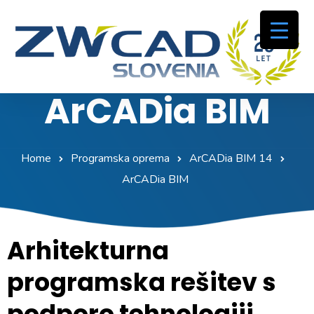
ArCADia BIM
Home
Programska oprema
ArCADia BIM 14
ArCADia BIM
Arhitekturna
programska rešitev s
podporo tehnologiji