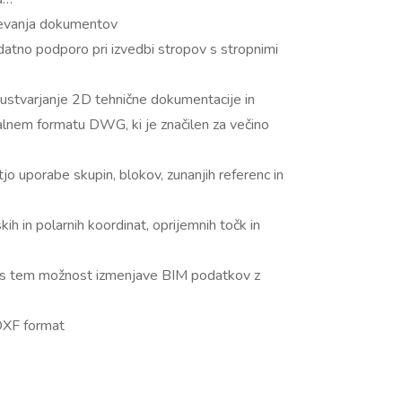
ževanja dokumentov
atno podporo pri izvedbi stropov s stropnimi
 ustvarjanje 2D tehnične dokumentacije in
nalnem formatu DWG, ki je značilen za večino
jo uporabe skupin, blokov, zunanjih referenc in
h in polarnih koordinat, oprijemnih točk in
 s tem možnost izmenjave BIM podatkov z
XF format