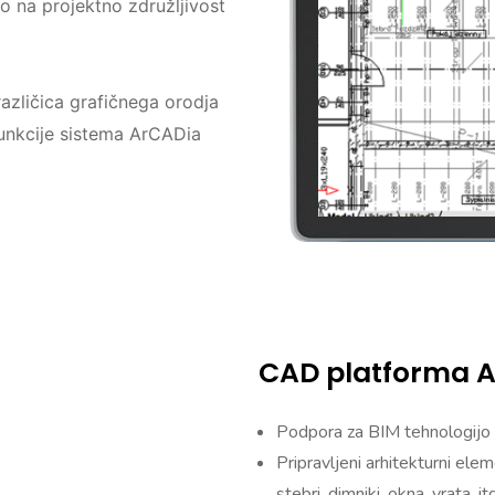
lo na projektno združljivost
zličica grafičnega orodja
funkcije sistema ArCADia
CAD platforma Ar
Podpora za BIM tehnologijo 
Pripravljeni arhitekturni ele
stebri, dimniki, okna, vrata, i