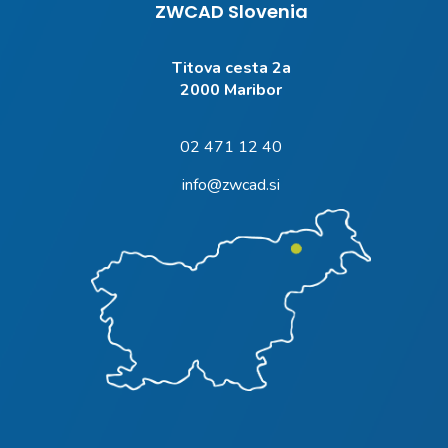
ZWCAD Slovenia
Titova cesta 2a
2000 Maribor
02 471 12 40
info@zwcad.si