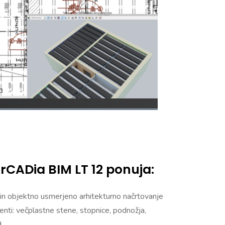
CADia BIM LT 12 ponuja:
in objektno usmerjeno arhitekturno načrtovanje
menti: večplastne stene, stopnice, podnožja,
td…