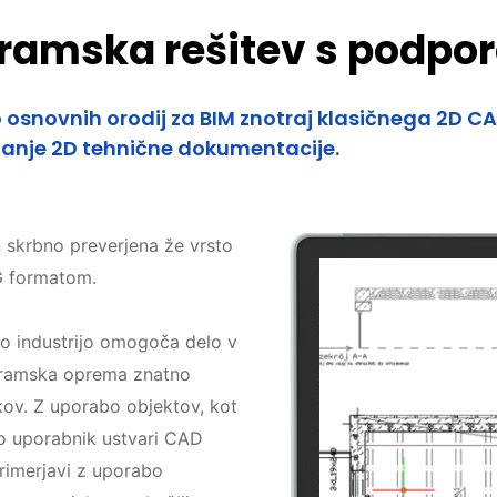
ramska rešitev s podporo
osnovnih orodij za BIM znotraj klasičnega 2D C
janje 2D tehnične dokumentacije.
in skrbno preverjena že vrsto
WG formatom.
o industrijo omogoča delo v
gramska oprema znatno
kov. Z uporabo objektov, kot
hko uporabnik ustvari CAD
rimerjavi z uporabo