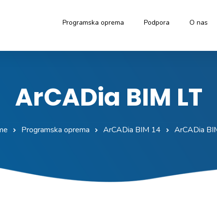
Programska oprema
Podpora
O nas
ArCADia BIM LT
me
Programska oprema
ArCADia BIM 14
ArCADia BI