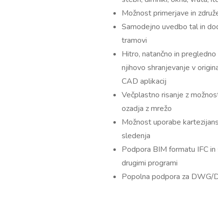
Možnost primerjave in zdru
Samodejno uvedbo tal in dod
tramovi
Hitro, natančno in pregledno
njihovo shranjevanje v origi
CAD aplikacij
Večplastno risanje z možnost
ozadja z mrežo
Možnost uporabe kartezijanski
sledenja
Podpora BIM formatu IFC in
drugimi programi
Popolna podpora za DWG/D