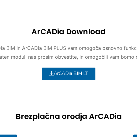
ArCADia Download
ia BIM in ArCADia BIM PLUS vam omogoča osnovno funkci
dodaten modul, nas prosim obvestite, in omogočili vam bomo
ArCADia BIM LT
Brezplačna orodja ArCADia