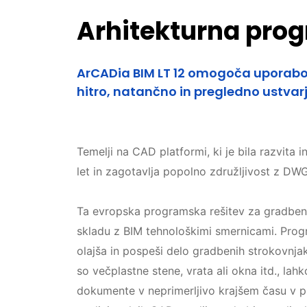
Arhitekturna prog
ArCADia BIM LT 12 omogoča uporabo 
hitro, natančno in pregledno ustvar
Temelji na CAD platformi, ki je bila razvita 
let in zagotavlja popolno združljivost z D
Ta evropska programska rešitev za gradben
skladu z BIM tehnološkimi smernicami. Pro
olajša in pospeši delo gradbenih strokovnja
so večplastne stene, vrata ali okna itd., la
dokumente v neprimerljivo krajšem času v p