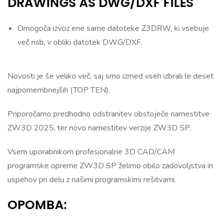
DRAWINGS AS DWG/DXF FILES
Omogoča izvoz ene same datoteke Z3DRW, ki vsebuje
več risb, v obliki datotek DWG/DXF.
Novosti je še veliko več, saj smo izmed vseh izbrali le deset
najpomembnejših (TOP TEN).
Priporočamo predhodno odstranitev obstoječe namestitve
ZW3D 2025, ter novo namestitev verzije ZW3D SP.
Vsem uporabnikom profesionalne 3D CAD/CAM
programske opreme ZW3D SP želimo obilo zadovoljstva in
uspehov pri delu z našimi programskimi rešitvami.
OPOMBA: