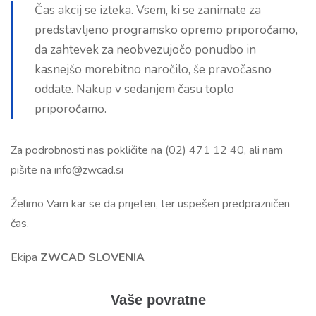
Čas akcij se izteka. Vsem, ki se zanimate za
predstavljeno programsko opremo priporočamo,
da zahtevek za neobvezujočo ponudbo in
kasnejšo morebitno naročilo, še pravočasno
oddate. Nakup v sedanjem času toplo
priporočamo.
Za podrobnosti nas pokličite na (02) 471 12 40, ali nam
pišite na
info@zwcad.si
Želimo Vam kar se da prijeten, ter uspešen predprazničen
čas.
Ekipa
ZWCAD SLOVENIA
Vaše povratne