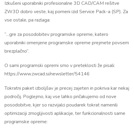
Izkušeni uporabniki profesionalne 3D CAD/CAM rešitve
ZW3D dobro veste, kaj pomeni izid Service Pack-a (SP). Za
vse ostale, pa razlaga:
“…gre za posodobitev programske opreme, katero
uporabniki omenjene programske opreme prejmete povsem
brezplačno”.
O sami programski opremi smo v preteklosti že pisali:
https://www.zwcad.si/newsletter/54146
Tokratni paket izboljšav je precej zajeten in pokriva kar nekaj
področij. Poglejmo, kaj vse lahko pričakujemo od nove
posodobitve, kjer so razvijalci poudarek tokrat namenili
optimizaciji zmogljivosti aplikacije, ter funkcionalnosti same
programske opreme: