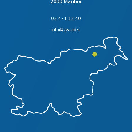
2000 Maribor
02 471 12 40
info@zwcad.si