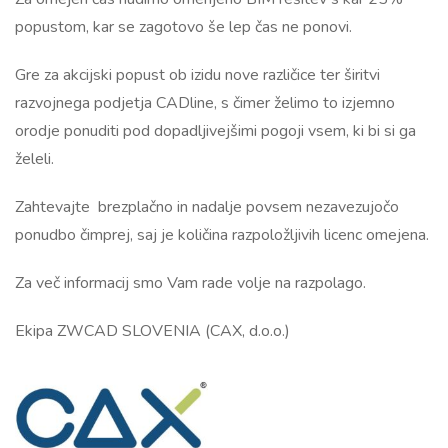
popustom, kar se zagotovo še lep čas ne ponovi.
Gre za akcijski popust ob izidu nove različice ter širitvi
razvojnega podjetja CADline, s čimer želimo to izjemno
orodje ponuditi pod dopadljivejšimi pogoji vsem, ki bi si ga
želeli.
Zahtevajte brezplačno in nadalje povsem nezavezujočo
ponudbo čimprej, saj je količina razpoložljivih licenc omejena.
Za več informacij smo Vam rade volje na razpolago.
Ekipa ZWCAD SLOVENIA (CAX, d.o.o.)