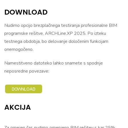
DOWNLOAD
Nudimo opcijo brezplačnega testiranja profesionalne BIM
programske rešitve, ARCHLine.XP 2025. Po izteku
testnega obdobja, bo delovanje določenim funkcijam
onemogočeno.
Namestitveno datoteko lahko snamete s spodnje
neposredne povezave:
AKCIJA
Za omejen čas nudimo omenjeno BIM rešitev s kar 25%