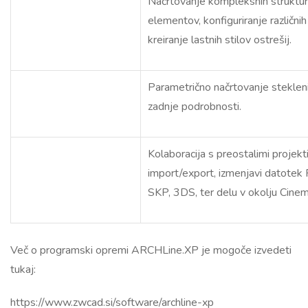
Načrtovanje kompleksnih struktur,
elementov, konfiguriranje različnih
kreiranje lastnih stilov ostrešij.
Parametrično načrtovanje steklen
zadnje podrobnosti.
Kolaboracija s preostalimi projekt
import/export, izmenjavi datote
SKP, 3DS, ter delu v okolju Cine
Več o programski opremi ARCHLine.XP je mogoče izvedeti
tukaj:
https://www.zwcad.si/software/archline-xp