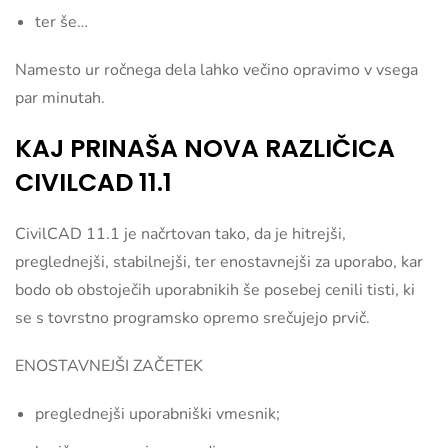
ter še…
Namesto ur ročnega dela lahko večino opravimo v vsega
par minutah.
KAJ PRINAŠA NOVA RAZLIČICA
CIVILCAD 11.1
CivilCAD 11.1 je načrtovan tako, da je hitrejši,
preglednejši, stabilnejši, ter enostavnejši za uporabo, kar
bodo ob obstoječih uporabnikih še posebej cenili tisti, ki
se s tovrstno programsko opremo srečujejo prvič.
ENOSTAVNEJŠI ZAČETEK
preglednejši uporabniški vmesnik;