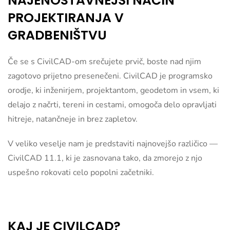
NAJENOSTAVNEJŠI NAČIN
PROJEKTIRANJA V
GRADBENIŠTVU
Če se s CivilCAD-om srečujete prvič, boste nad njim
zagotovo prijetno presenečeni. CivilCAD je programsko
orodje, ki inženirjem, projektantom, geodetom in vsem, ki
delajo z načrti, tereni in cestami, omogoča delo opravljati
hitreje, natančneje in brez zapletov.
V veliko veselje nam je predstaviti najnovejšo različico —
CivilCAD 11.1, ki je zasnovana tako, da zmorejo z njo
uspešno rokovati celo popolni začetniki.
KAJ JE CIVILCAD?