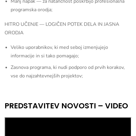
Manj napak — za natančnost poskrbijo profesionalna
programska orodja;
HITRO UČENJE — LOGIČEN POTEK DELA IN JASNA
ORODJA
Veliko uporabnikov, ki med seboj izmenjujejo
informacije in si tako pomagajo;
Zasnova programa, ki nudi podporo od prvih korakov,
vse do najzahtevnejših projektov;
PREDSTAVITEV NOVOSTI – VIDEO