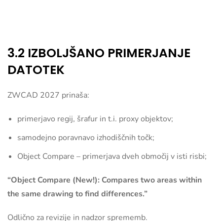
3.2 IZBOLJŠANO PRIMERJANJE
DATOTEK
ZWCAD 2027 prinaša:
primerjavo regij, šrafur in t.i. proxy objektov;
samodejno poravnavo izhodiščnih točk;
Object Compare – primerjava dveh območij v isti risbi;
“Object Compare (New!): Compares two areas within
the same drawing to find differences.”
Odlično za revizije in nadzor sprememb.