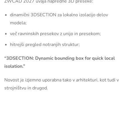
ZWCAD 2027 uvaja napredne 3D preseke:
dinamični 3DSECTION za lokalno izolacijo delov
modela;
več ravninskih presekov z unijo in presekom;
hitrejši pregled notranjih struktur;
“3DSECTION: Dynamic bounding box for quick local
isolation.”
Novost je izjemno uporabna tako v arhitekturi, kot tudi v
strojništvu in drugod.