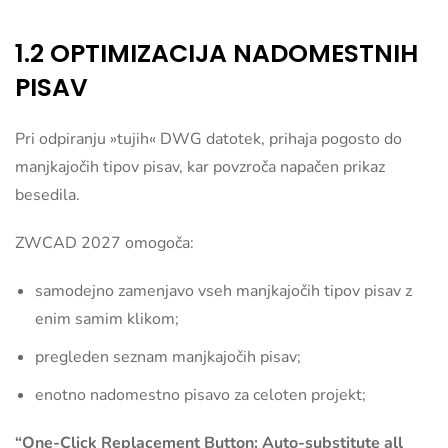
1.2 OPTIMIZACIJA NADOMESTNIH
PISAV
Pri odpiranju »tujih« DWG datotek, prihaja pogosto do
manjkajočih tipov pisav, kar povzroča napačen prikaz
besedila.
ZWCAD 2027 omogoča:
samodejno zamenjavo vseh manjkajočih tipov pisav z
enim samim klikom;
pregleden seznam manjkajočih pisav;
enotno nadomestno pisavo za celoten projekt;
“One-Click Replacement Button: Auto-substitute all