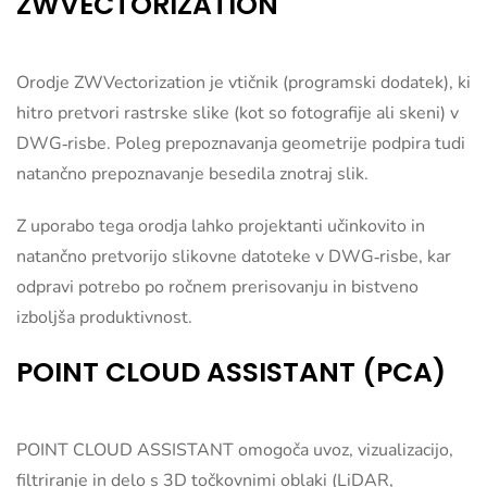
ZWVECTORIZATION
Orodje ZWVectorization je vtičnik (programski dodatek), ki
hitro pretvori rastrske slike (kot so fotografije ali skeni) v
DWG‑risbe. Poleg prepoznavanja geometrije podpira tudi
natančno prepoznavanje besedila znotraj slik.
Z uporabo tega orodja lahko projektanti učinkovito in
natančno pretvorijo slikovne datoteke v DWG‑risbe, kar
odpravi potrebo po ročnem prerisovanju in bistveno
izboljša produktivnost.
POINT CLOUD ASSISTANT (PCA)
POINT CLOUD ASSISTANT omogoča uvoz, vizualizacijo,
filtriranje in delo s 3D točkovnimi oblaki (LiDAR,