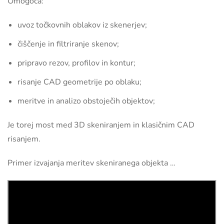
Omogoča:
uvoz točkovnih oblakov iz skenerjev;
čiščenje in filtriranje skenov;
pripravo rezov, profilov in kontur;
risanje CAD geometrije po oblaku;
meritve in analizo obstoječih objektov;
Je torej most med 3D skeniranjem in klasičnim CAD
risanjem.
Primer izvajanja meritev skeniranega objekta …